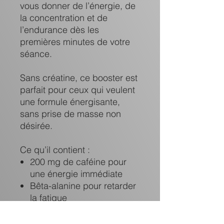
vous donner de l’énergie, de
la concentration et de
l’endurance dès les
premières minutes de votre
séance.
Sans créatine, ce booster est
parfait pour ceux qui veulent
une formule énergisante,
sans prise de masse non
désirée.
Ce qu’il contient :
200 mg de caféine pour
une énergie immédiate
Bêta-alanine pour retarder
la fatigue
Taurine et L-Tyrosine pour
la concentration mentale