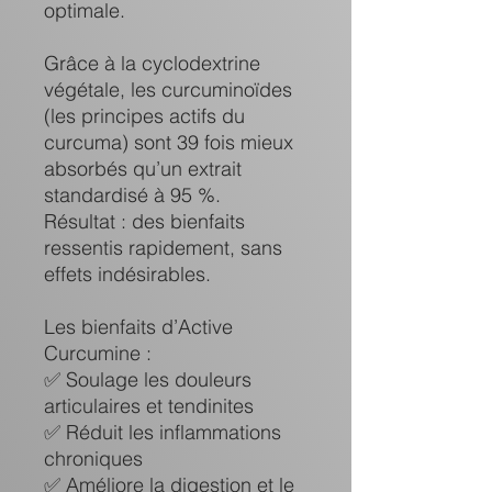
optimale.
Grâce à la cyclodextrine
végétale, les curcuminoïdes
(les principes actifs du
curcuma) sont 39 fois mieux
absorbés qu’un extrait
standardisé à 95 %.
Résultat : des bienfaits
ressentis rapidement, sans
effets indésirables.
Les bienfaits d’Active
Curcumine :
✅ Soulage les douleurs
articulaires et tendinites
✅ Réduit les inflammations
chroniques
✅ Améliore la digestion et le