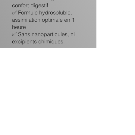
confort digestif
✅ Formule hydrosoluble,
assimilation optimale en 1
heure
✅ Sans nanoparticules, ni
excipients chimiques
Résultats observés* :
95 % des utilisateurs sont
satisfaits
87 % ont constaté une
réduction de l'inflammation
83 % ont vu leurs douleurs
articulaires diminuer
65 % ont noté une meilleure
digestion
17 jours en moyenne pour
ressentir les effets